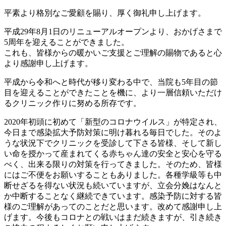
平素より格別なご愛顧を賜り、厚く御礼申し上げます。
平成29年8月1日のリニューアルオープンより、おかげさまで
5周年を迎えることができました。
これも、皆様からの暖かいご支援とご理解の賜物であると心
より感謝申し上げます。
平成から令和へと時代が移り変わる中で、当院も5年目の節
目を迎えることができたことを機に、より一層信頼いただけ
るクリニック作りに努める所存です。
2020年初頭に初めて「新型のコロナウイルス」が特定され、
今日まで感染拡大予防対策に明け暮れる毎日でした。そのよ
うな状況下でクリニックを受診して下さる皆様、そして新し
い命を授かって産まれてくる赤ちゃん達の安全と安心を守る
べく、出来る限りの対策を行ってきました。そのため、皆様
にはご不便をお願いすることもありました。各種学級等も中
断せざるを得ない状況も続いていますが、立会分娩はなんと
か中断することなく継続できています。感染予防に対する皆
様のご理解があってのことだと思います。改めて感謝申し上
げます。今後もコロナとの戦いはまだ続きますが、引き続き