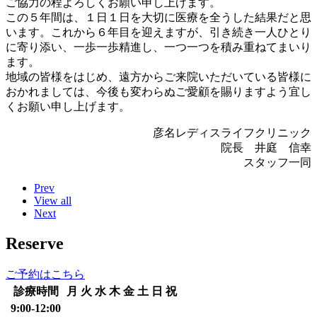
ご協力の程よろしくお願い申し上げます。
この５年間は、１日１日を大切に医療を全うした結果だと思
います。これから６年目を迎えますが、引き続き一人ひとり
に寄り添い、一歩一歩精進し、一つ一つを積み重ねてまいり
ます。
地域の皆様をはじめ、遠方からご来院いただいている皆様に
おかれましては、今後も変わらぬご愛顧を賜りますよう宜し
くお願い申し上げます。
彦名レディスライフクリニック
院長 井庭 信幸
スタッフ一同
Prev
View all
Next
Reserve
ご予約はこちら
診療時間
月
火
水
木
金
土
日
祝
9:00-12:00