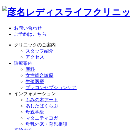
お問い合わせ
ご予約はこちら
クリニックのご案内
スタッフ紹介
アクセス
診療案内
産科
女性総合診療
生殖医療
プレコンセプションケア
インフォメーション
もみの木アート
あしたばくらぶ
母親学級
マタニティヨガ
母乳外来・育児相談