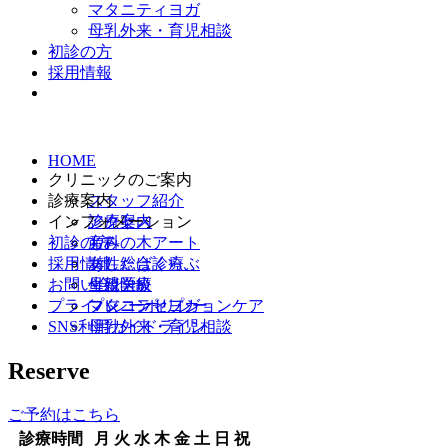
マタニティヨガ
母乳外来・育児相談
初診の方
採用情報
HOME
クリニックのご案内
診療案内
スタッフ紹介
インフォメーション
アクセス
診療案内
初診の方
産科
もみの木アート
採用情報
女性総合診療
あしたばくらぶ
お問い合わせ
生殖医療
母親学級
プライバシーポリシー
プレコンセプションケア
マタニティヨガ
SNS利用ガイドライン
母乳外来・育児相談
Reserve
ご予約はこちら
診療時間
月
火
水
木
金
土
日
祝