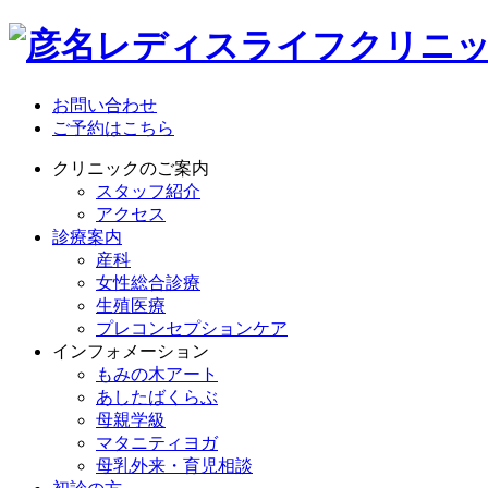
お問い合わせ
ご予約はこちら
クリニックのご案内
スタッフ紹介
アクセス
診療案内
産科
女性総合診療
生殖医療
プレコンセプションケア
インフォメーション
もみの木アート
あしたばくらぶ
母親学級
マタニティヨガ
母乳外来・育児相談