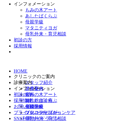
インフォメーション
もみの木アート
あしたばくらぶ
母親学級
マタニティヨガ
母乳外来・育児相談
初診の方
採用情報
HOME
クリニックのご案内
診療案内
スタッフ紹介
インフォメーション
アクセス
診療案内
初診の方
産科
もみの木アート
採用情報
女性総合診療
あしたばくらぶ
お問い合わせ
生殖医療
母親学級
プライバシーポリシー
プレコンセプションケア
マタニティヨガ
SNS利用ガイドライン
母乳外来・育児相談