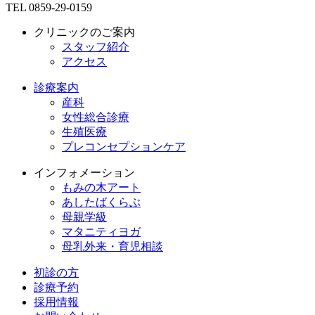
TEL 0859-29-0159
クリニックのご案内
スタッフ紹介
アクセス
診療案内
産科
女性総合診療
生殖医療
プレコンセプションケア
インフォメーション
もみの木アート
あしたばくらぶ
母親学級
マタニティヨガ
母乳外来・育児相談
初診の方
診療予約
採用情報