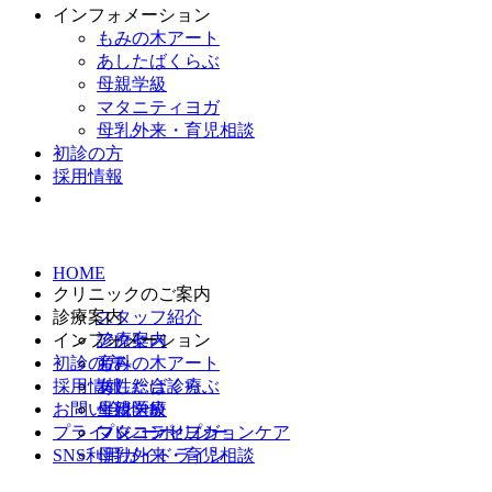
インフォメーション
もみの木アート
あしたばくらぶ
母親学級
マタニティヨガ
母乳外来・育児相談
初診の方
採用情報
HOME
クリニックのご案内
診療案内
スタッフ紹介
インフォメーション
アクセス
診療案内
初診の方
産科
もみの木アート
採用情報
女性総合診療
あしたばくらぶ
お問い合わせ
生殖医療
母親学級
プライバシーポリシー
プレコンセプションケア
マタニティヨガ
SNS利用ガイドライン
母乳外来・育児相談