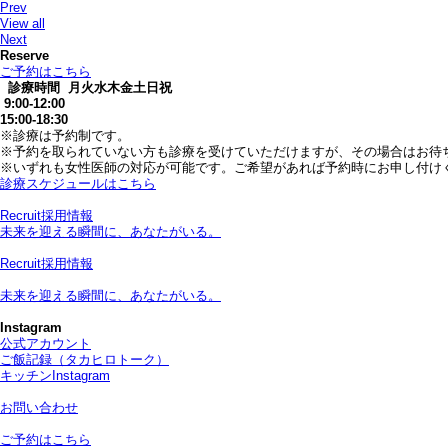
Prev
View all
Next
Reserve
ご予約はこちら
診療時間
月
火
水
木
金
土
日
祝
9:00-12:00
15:00-18:30
※診療は予約制です。
※予約を取られていない方も診療を受けていただけますが、その場合はお待
※いずれも女性医師の対応が可能です。ご希望があれば予約時にお申し付け
診療スケジュールはこちら
Recruit
採用情報
未来を迎える瞬間に、あなたがいる。
Recruit
採用情報
未来を迎える瞬間に、あなたがいる。
Instagram
公式アカウント
ご飯記録（タカヒロトーク）
キッチンInstagram
お問い合わせ
ご予約はこちら