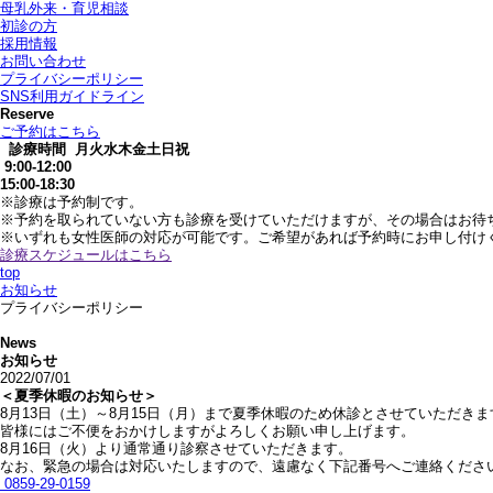
母乳外来・育児相談
初診の方
採用情報
お問い合わせ
プライバシーポリシー
SNS利用ガイドライン
Reserve
ご予約はこちら
診療時間
月
火
水
木
金
土
日
祝
9:00-12:00
15:00-18:30
※診療は予約制です。
※予約を取られていない方も診療を受けていただけますが、その場合はお待
※いずれも女性医師の対応が可能です。ご希望があれば予約時にお申し付け
診療スケジュールはこちら
top
お知らせ
プライバシーポリシー
News
お知らせ
2022/07/01
＜夏季休暇のお知らせ＞
8月13日（土）～8月15日（月）まで夏季休暇のため休診とさせていただきま
皆様にはご不便をおかけしますがよろしくお願い申し上げます。
8月16日（火）より通常通り診察させていただきます。
なお、緊急の場合は対応いたしますので、遠慮なく下記番号へご連絡くださ
0859-29-0159