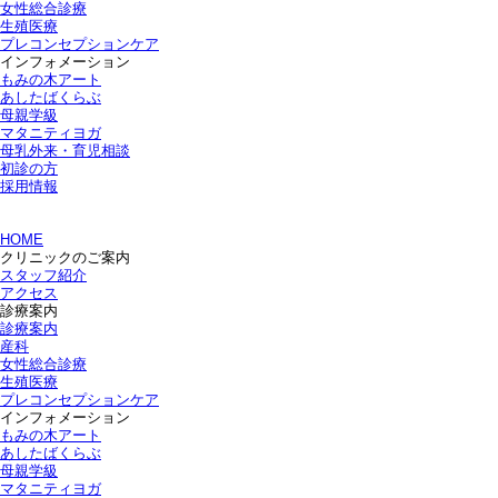
女性総合診療
生殖医療
プレコンセプションケア
インフォメーション
もみの木アート
あしたばくらぶ
母親学級
マタニティヨガ
母乳外来・育児相談
初診の方
採用情報
HOME
クリニックのご案内
スタッフ紹介
アクセス
診療案内
診療案内
産科
女性総合診療
生殖医療
プレコンセプションケア
インフォメーション
もみの木アート
あしたばくらぶ
母親学級
マタニティヨガ