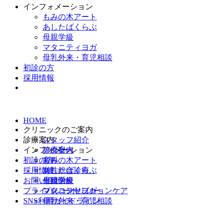
インフォメーション
もみの木アート
あしたばくらぶ
母親学級
マタニティヨガ
母乳外来・育児相談
初診の方
採用情報
HOME
クリニックのご案内
診療案内
スタッフ紹介
インフォメーション
アクセス
診療案内
初診の方
産科
もみの木アート
採用情報
女性総合診療
あしたばくらぶ
お問い合わせ
生殖医療
母親学級
プライバシーポリシー
プレコンセプションケア
マタニティヨガ
SNS利用ガイドライン
母乳外来・育児相談